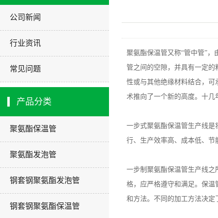
公司新闻
行业资讯
聚氨酯保温管又称“管中管”，由
管之间的空隙，并具有一定的
常见问题
性或与其他绝缘材料结合，可承
术推向了一个新的高度。十几
产品分类
一步式
聚氨酯保温管
生产线是
聚氨酯保温管
行、生产效率高、成本低、节
聚氨酯发泡管
一步制聚氨酯保温管生产线之
钢套钢聚氨酯发泡管
格，应严格遵守和满足。保温
和方法。不同的加工方法决定
钢套钢聚氨酯保温管