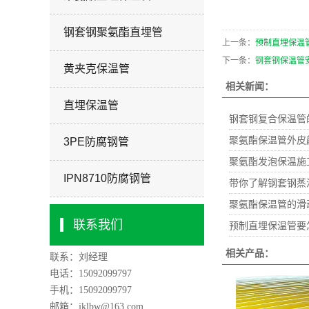
钢套钢聚氨酯直埋管
上一条：
预制直埋保温
下一条：
钢套钢保温管
黄夹克保温管
相关新闻：
直埋保温管
钢套钢复合保温管
聚氨酯保温管外皮
3PE防腐钢管
聚氨酯发泡保温施
IPN8710防腐钢管
带你了解钢套钢蒸
聚氨酯保温管的滑
联系我们
预制直埋保温管要
相关产品：
联系：刘经理
电话：15092099797
手机：15092099797
邮箱：jklbw@163.com